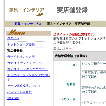
実店舗登録
家具・インテリア.JP
家具・インテリア 実店舗登録
当サイトへの登録は無料です。
ログイン
情報管理希望の方でネットショップ情
より登録が可能です。
ネットショップ登録
必須の項目
*
実店舗登録
店舗管理申請（仮登録）
当サイトリンク方法
カテゴリ ランキングについて
ショップ紹介ペ
ＩＤ :
カテゴリ ランキング用バナー
半角英数字、横棒
トップページランキングについ
30文字以内
て
お名前 :
セール情報投稿について
管理者の方のお名
30文字以内
パスワード再発行
登録規約
パスワード :
6文字以上１２文