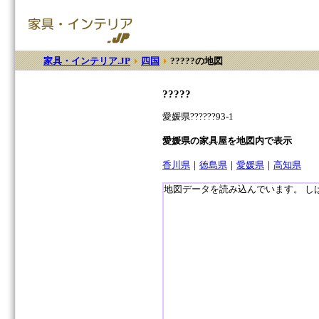
家具・インテリア.JP
四国
?????の地図
?????
愛媛県??????93-1
愛媛県の家具屋を地図内で表示
香川県
｜
徳島県
｜
愛媛県
｜
高知県
地図データを読み込んでいます。 し