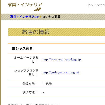
ネットショ
家具・インテリア.JP
ヨシヤス家具
ヨシヤス家具
ホームページＵＲ
http://www.yoshiyasu-kagu.jp
Ｌ ：
ショップブログＵ
http://yoshiyasuk.exblog.jp/
ＲＬ ：
都道府県 ：
千葉県
決済方法 ：
-